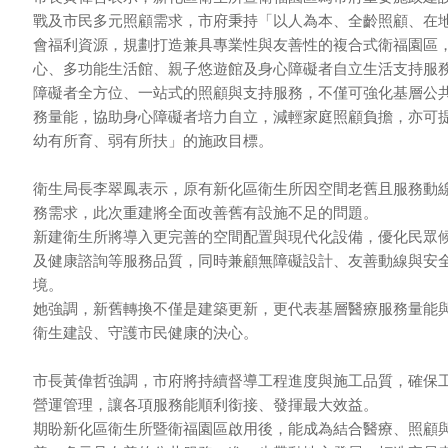
戰及市民多元照顧需求，市府秉持「以人為本、全齡照顧、在
會福利資源，規劃打造兼具專業性與友善性的複合式衛福園區
心、多功能生活館、親子悠遊館及身心障礙者自立生活支持服
障礙者全方位、一站式的照顧與支持服務，不僅可強化基層公
務量能，協助身心障礙者培力自立，減輕家庭照顧負擔，亦可
幼有所育、弱有所扶」的施政目標。
衛生局長李翠鳳表示，原有新化區衛生所因空間老舊且服務動
務需求，此次重建將全面改善舊有設施不足的問題。
新建衛生所將導入更完善的空間配置與現代化設備，優化民眾
及健康諮詢等服務品質，同時兼顧無障礙設計、友善動線與安
境。
她強調，新舊轉換不僅是建築更新，更代表基層醫療服務量能
衛生建設、守護市民健康的決心。
市長黃偉哲強調，市府將持續督導工程進度與施工品質，確保
營運管理，讓各項服務能順利銜接、發揮最大效益。
期盼新化區衛生所暨衛福園區啟用後，能成為結合醫療、照顧