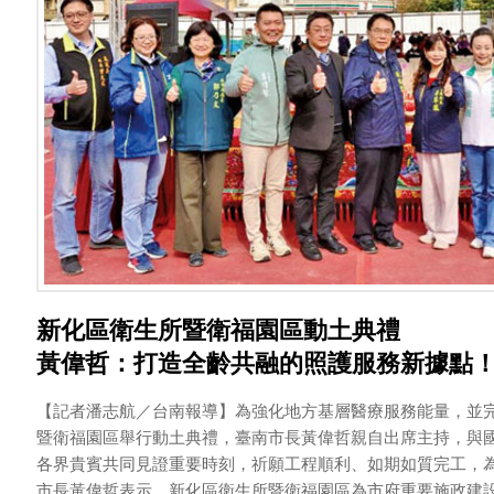
新化區衛生所暨衛福園區動土典禮
黃偉哲：打造全齡共融的照護服務新據點
【記者潘志航／台南報導】為強化地方基層醫療服務能量，並
暨衛福園區舉行動土典禮，臺南市長黃偉哲親自出席主持，與
各界貴賓共同見證重要時刻，祈願工程順利、如期如質完工，
市長黃偉哲表示，新化區衛生所暨衛福園區為市府重要施政建