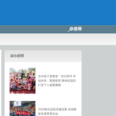
搜尋
綜合新聞
淡水親子童樂會「杰出陪伴 幸
福未來」圓滿落幕 陳偉杰議員
打造千人盛夏樂園
2026佛光盃籃球邀請賽 高雄榮
家長輩齊聲加油