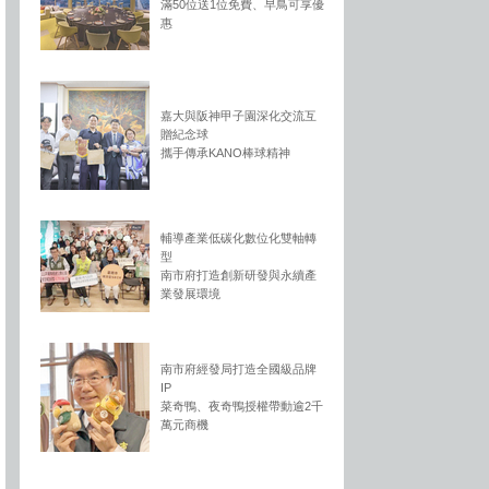
滿50位送1位免費、早鳥可享優
惠
嘉大與阪神甲子園深化交流互
贈紀念球
攜手傳承KANO棒球精神
輔導產業低碳化數位化雙軸轉
型
南市府打造創新研發與永續產
業發展環境
南市府經發局打造全國級品牌
IP
菜奇鴨、夜奇鴨授權帶動逾2千
萬元商機