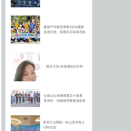
臺南戶外教育勇奪4項全國獎
走讀古蹟、探索化石各展亮點
藝文天地-玫瑰傳說語言學
台南11位青農獲選百大青農
黃偉哲：持續做青農最強後盾
尾牙訂位開跑！松山意舍每人
1380元起