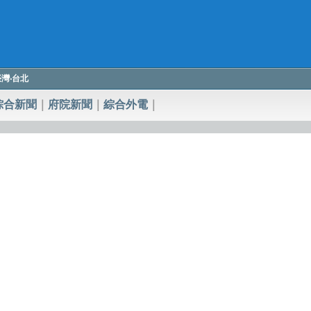
y 臺灣‧台北
綜合新聞
｜
府院新聞
｜
綜合外電
｜