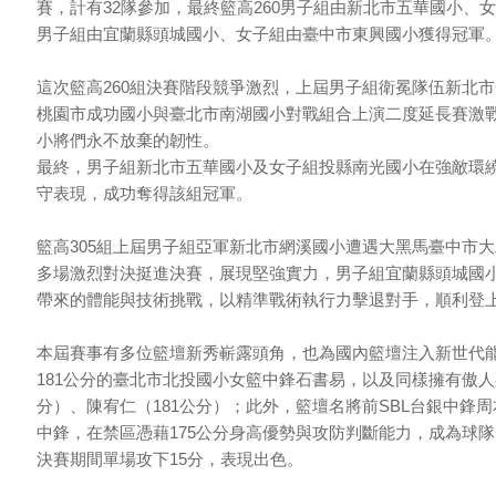
賽，計有32隊參加，最終籃高260男子組由新北市五華國小、
男子組由宜蘭縣頭城國小、女子組由臺中市東興國小獲得冠軍
這次籃高260組決賽階段競爭激烈，上屆男子組衛冕隊伍新北
桃園市成功國小與臺北市南湖國小對戰組合上演二度延長賽激
小將們永不放棄的韌性。
最終，男子組新北市五華國小及女子組投縣南光國小在強敵環
守表現，成功奪得該組冠軍。
籃高305組上屆男子組亞軍新北市網溪國小遭遇大黑馬臺中市
多場激烈對決挺進決賽，展現堅強實力，男子組宜蘭縣頭城國
帶來的體能與技術挑戰，以精準戰術執行力擊退對手，順利登
本屆賽事有多位籃壇新秀嶄露頭角，也為國內籃壇注入新世代
181公分的臺北市北投國小女籃中鋒石書易，以及同樣擁有傲人
分）、陳宥仁（181公分）；此外，籃壇名將前SBL台銀中鋒
中鋒，在禁區憑藉175公分身高優勢與攻防判斷能力，成為球
決賽期間單場攻下15分，表現出色。