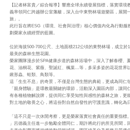
【記者林富貴／綜合報導】響應全球永續發展指標，落實環境
義率領同仁跨越辦公室藩籬，深入台中東勢林場遊樂區，展開
旅」。
此行旨在將ESG（環境、社會與治理）核心價值內化為行動服
劃榮家永續經營的藍圖。
位於海拔500-700公尺、土地面積212公頃的東勢林場，成立
最美的森林生態花園。
榮家團隊漫步於SPA健康步道的森林浴場中，深入了解春櫻、
花、油桐花、紫薇、聖誕紅、楓葉…等，多采多姿的花花世界
鍬形蟲、蛙類、鳥類等。
這「生生不息」的奇景，不僅是台灣生態的典範，更成為同仁領
「親身體驗」是環教最關鍵的環節，活動深入園區內部，讓同
有各種植物解說牌，提供同仁享受知性與感性的森林之旅，更
對土地的敬畏之心，將這份對自然自發性的守護意識，轉化為
「這不只是一次休閒考察，更是榮家落實社會責任的重要指標
」呂德義主任進一步勉勵全體同仁，期許將此行的所見所聞，