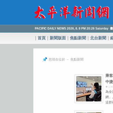
PACIFIC DAILY NEWS 2026, 8. 8 PM 20:26 Saturday
｜
首頁
｜
新聞版面
｜
焦點新聞
｜
北台新聞
｜
您現在位於 － 焦點新聞
乘客
中捷
◆ 記
為全
網」
這群