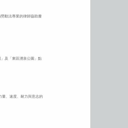
備勞動法專業的律師協助釐
園」及「東區湧泉公園」點
開力量、速度、耐力與意志的